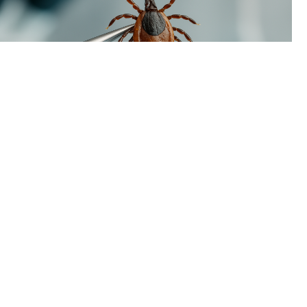
В Пермском крае наблюдается временный спад активности
клещей. За минувшую неделю жертвами кровососущих
стали всего 93 человека, тогда как в начале летнего сезона
еженедельно фиксировалось более двух тысяч укусов.
Однако расслабляться пока рано: в регионе уже
зарегистрирован первый случай присасывания клеща,
инфицированного болезнью Лайма (боррелиозом).
Как поясняют специалисты, сезон клещей традиционно
делится на две волны. Первый пик, спровоцированный