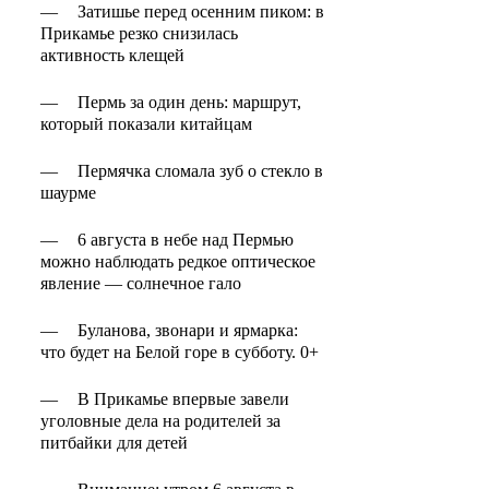
—
Затишье перед осенним пиком: в
Прикамье резко снизилась
активность клещей
—
Пермь за один день: маршрут,
который показали китайцам
—
Пермячка сломала зуб о стекло в
шаурме
—
6 августа в небе над Пермью
можно наблюдать редкое оптическое
явление — солнечное гало
—
Буланова, звонари и ярмарка:
что будет на Белой горе в субботу. 0+
—
В Прикамье впервые завели
уголовные дела на родителей за
питбайки для детей