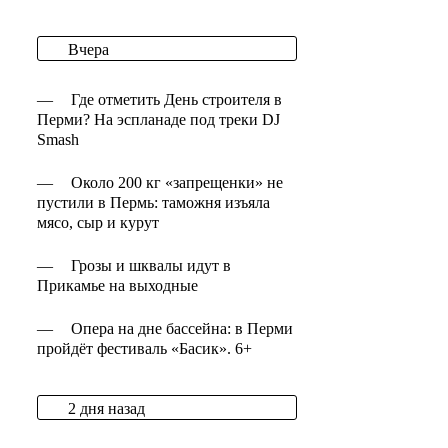
Вчера
—
Где отметить День строителя в
Перми? На эспланаде под треки DJ
Smash
—
Около 200 кг «запрещенки» не
пустили в Пермь: таможня изъяла
мясо, сыр и курут
—
Грозы и шквалы идут в
Прикамье на выходные
—
Опера на дне бассейна: в Перми
пройдёт фестиваль «Басик». 6+
2 дня назад