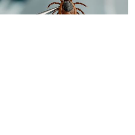
В Пермском крае наблюдается временный спад активности
клещей. За минувшую неделю жертвами кровососущих
стали всего 93 человека, тогда как в начале летнего сезона
еженедельно фиксировалось более двух тысяч укусов.
Однако расслабляться пока рано: в регионе уже
зарегистрирован первый случай присасывания клеща,
инфицированного болезнью Лайма (боррелиозом).
Как поясняют специалисты, сезон клещей традиционно
делится на две волны. Первый пик, спровоцированный