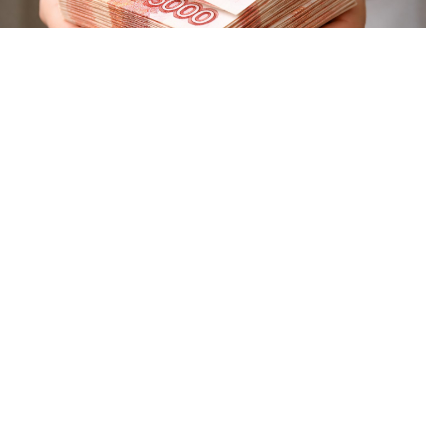
С учётом инфляции за год прибавка вышла 4,1 процента.
Сумма начисленная, то есть до вычета НДФЛ. На руки от
неё остаётся примерно 76,7 тысячи.
⠀
И это среднее сразу по всем отраслям Пермского края. В
сфере информации и связи получилось средняя = 126,6
тысячи, в гостиницах и общепите = 53 тысячи, разница
больше чем вдвое.
⠀
У средней есть особенность: несколько высоких окладов
тянут её вверх, поэтому меньше среднего значения получает