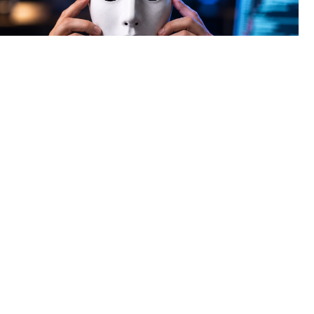
Теперь аферисты используют нейросети, чтобы подделывать
голоса и лица ваших близких, друзей или начальников.
⠀
КАК ЭТО РАБОТАЕТ?
⠀
Преступники взламывают аккаунт жертвы, собирают её
голосовые сообщения, видео и фото. На основе этих данных
ИИ создает точную копию голоса или лица (дипфейк). Затем
знакомым рассылаются фейковые «кружочки» в
мессенджерах, аудиосообщения или даже поступают
видеозвонки с требованием срочно перевести деньги.