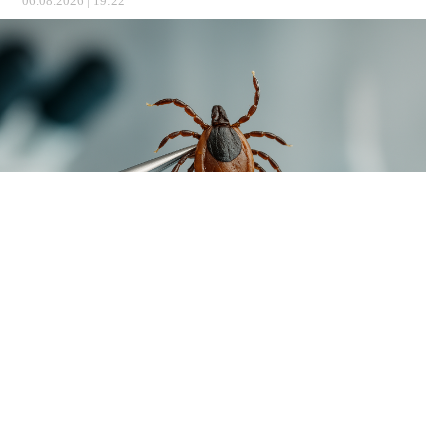
06.08.2026 | 19:22
В Пермском крае наблюдается временный спад активности
клещей. За минувшую неделю жертвами кровососущих
стали всего 93 человека, тогда как в начале летнего сезона
еженедельно фиксировалось более двух тысяч укусов.
Однако расслабляться пока рано: в регионе уже