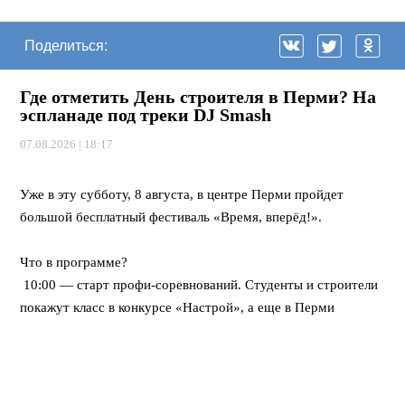
Поделиться:
Где отметить День строителя в Перми? На
эспланаде под треки DJ Smash
07.08.2026 | 18:17
⠀
Уже в эту субботу, 8 августа, в центре Перми пройдет
большой бесплатный фестиваль «Время, вперёд!».
⠀
Что в программе?
10:00 — старт профи-соревнований. Студенты и строители
покажут класс в конкурсе «Настрой», а еще в Перми
впервые пройдет федеральная битва каменщиков «Лучший
по профессии».
12:00 — открывается развлекательный городок. Будут
крутые мастер-классы, море активностей для детей, турнир