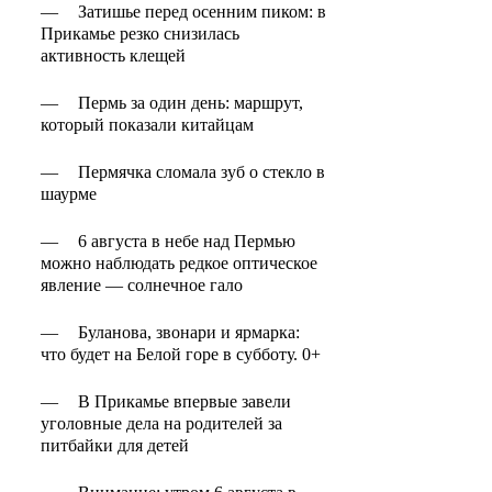
—
Затишье перед осенним пиком: в
Прикамье резко снизилась
активность клещей
—
Пермь за один день: маршрут,
который показали китайцам
—
Пермячка сломала зуб о стекло в
шаурме
—
6 августа в небе над Пермью
можно наблюдать редкое оптическое
явление — солнечное гало
—
Буланова, звонари и ярмарка:
что будет на Белой горе в субботу. 0+
—
В Прикамье впервые завели
уголовные дела на родителей за
питбайки для детей