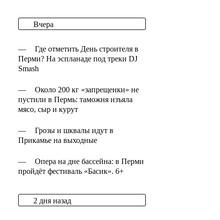
Вчера
—
Где отметить День строителя в
Перми? На эспланаде под треки DJ
Smash
—
Около 200 кг «запрещенки» не
пустили в Пермь: таможня изъяла
мясо, сыр и курут
—
Грозы и шквалы идут в
Прикамье на выходные
—
Опера на дне бассейна: в Перми
пройдёт фестиваль «Басик». 6+
2 дня назад