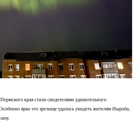
Пермского края стали свидетелями удивительного
Особенно ярко это зрелище удалось увидеть жителям Ныроба,
 шоу.