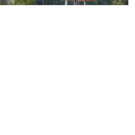
В следующем году набережную в Нытве ждет крутое
обновление. Там появится пирс в виде гигантской «Мега-
ложки». Подробности передает ИА "ТЕКСТ".
⠀
ВНУТРИ РАЗМЕСТЯТ:
Смотровую площадку и фотозону
Зону для барбекю
Места для рыбалки и тихого отдыха
Уличные шахматы и площадки для выгула собак
ПОЧЕМУ ЛОЖКА И ПОЧЕМУ КРАСНАЯ?
⠀
Нытва — столица столовых приборов Прикамья, где