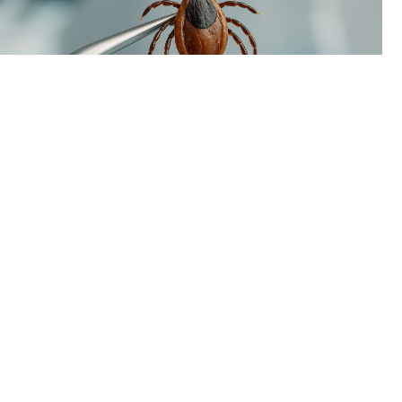
С начала сезона в Пермском крае зафиксировано свыше 16
тысяч обращений к врачам из-за присасывания клещей,
причем 2406 пострадавших — это дети. Чаще всего с
клещами сталкиваются жители Перми, а также Пермского и
Добрянского районов.
⠀
Анализ паразитов на опасные заболевания показал
следующие результаты:
- Боррелиоз обнаружен у 37,8% клещей;
- Эрлихиоз диагностирован в 3,1% случаев;