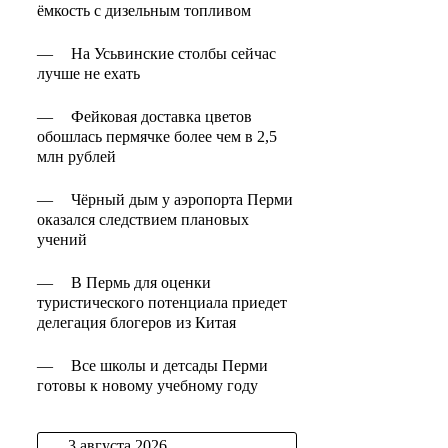
ёмкость с дизельным топливом
—
На Усьвинские столбы сейчас
лучше не ехать
—
Фейковая доставка цветов
обошлась пермячке более чем в 2,5
млн рублей
—
Чёрный дым у аэропорта Перми
оказался следствием плановых
учений
—
В Пермь для оценки
туристического потенциала приедет
делегация блогеров из Китая
—
Все школы и детсады Перми
готовы к новому учебному году
3 августа 2026