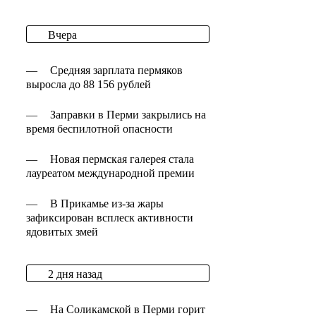
Вчера
—
Средняя зарплата пермяков
выросла до 88 156 рублей
—
Заправки в Перми закрылись на
время беспилотной опасности
—
Новая пермская галерея стала
лауреатом международной премии
—
В Прикамье из-за жары
зафиксирован всплеск активности
ядовитых змей
2 дня назад
—
На Соликамской в Перми горит